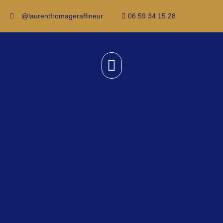
@laurentfromageraffineur
06 59 34 15 28