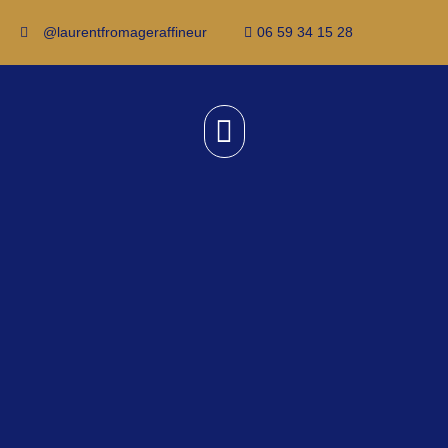
@laurentfromageraffineur
06 59 34 15 28